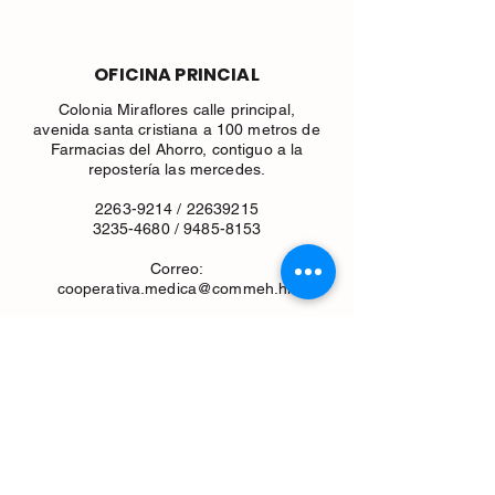
OFICINA PRINCIAL
Colonia Miraflores calle principal,
avenida santa cristiana a 100 metros de
Farmacias del Ahorro, contiguo a la
repostería las mercedes.
2263-9214
/
22639215
3235-4680
/
9485-8153
Correo:
cooperativa.medica@commeh.hn
FILIAL EL CENTRO
Ubicado en el Centro Comercial villa
san miguel, primer nivel.