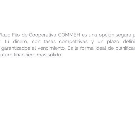
Depósito a Plazo Fijo
Plazo Fijo de Cooperativa COMMEH es una opción segura pa
r tu dinero, con tasas competitivas y un plazo defini
 garantizados al vencimiento. Es la forma ideal de planifica
uturo financiero más sólido.
Condiciones
acuerdo a monto y plazo de tiempo según tabla.
nimo de apertura: Lps. 5,000.00.
 aplicar como inversión de los afiliados de forma individual
 de empresa que se formalizó el convenio.
mpetitivas llegando a pagar hasta un 7.50% anual, siendo las me
operativo.
tar a préstamos de hasta el 90% del monto del certificado, con u