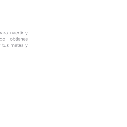
ra invertir y
do, obtienes
r tus metas y
 y/o como
jores del
na tasa 5