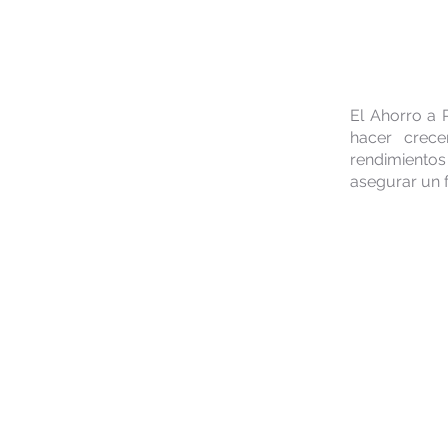
El Ahorro a 
hacer crece
rendimientos
asegurar un f
Tasa de 
Monto Mí
Se puede
inversión
Tasas co
sector co
Puede op