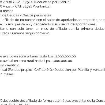
0% Anual / CAT: 17.54% (Deducción por Planilla).
% Anual / CAT: 18.71% (Ventanilla).
120 meses
ón de Deudas y Gastos personales
l afiliado de no contar con el valor de aportaciones requerido para
el mismo préstamo y depositado a su cuenta de aportaciones.
tamo con solo tener un mes de afiliado con la primera deducc
ursos Humanos según convenio.
Préstamos Hipotecario
re avaluó en zona urbana hasta Lps. 2,000,000.00
e avaluó en zona rural hasta Lps. 2,000,000.00
rd crediticio
anual (Fondos propios) CAT: 10.65% (Deducción por Planilla y Ventanil
240 meses
o de Décimo Tercer y Décimo C
% del sueldo del afiliado de forma automática, presentando la Const