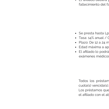
fallecimiento del fa
Se presta hasta Lp
Tasa: 14% anual / 
Plazo: De 12 a 24 
Edad máxima a apl
El afiliado lo pod
exámenes médicos
Todos los préstam
cuota(s) vencida(s).
Los préstamos que 
el afiliado con el