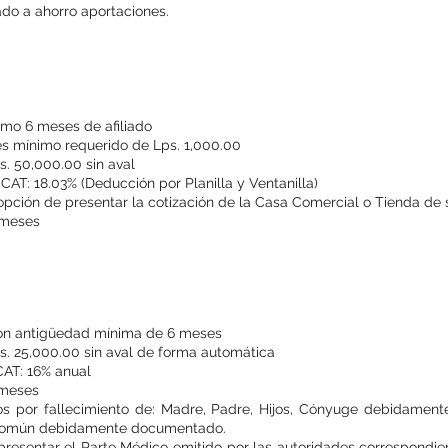
do a ahorro aportaciones.
Préstamo Especial Hogar
imo 6 meses de afiliado
s mínimo requerido de Lps. 1,000.00
s. 50,000.00 sin aval
CAT: 18.03% (Deducción por Planilla y Ventanilla)
a opción de presentar la cotización de la Casa Comercial o Tienda de 
 meses
Préstamo Emergente Fúnebr
 con antigüedad mínima de 6 meses
s. 25,000.00 sin aval de forma automática
CAT: 16% anual
 meses
ados por fallecimiento de: Madre, Padre, Hijos, Cónyuge debidamen
n común debidamente documentado.
 presentar el Parte Médico emitido por las autoridades correspondie