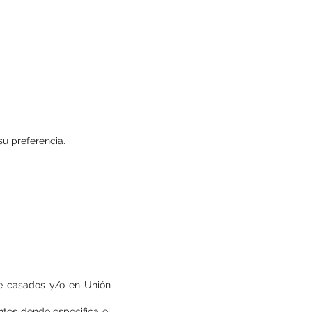
su preferencia.
e
te casados y/o en Unión
ntes donde especifica el