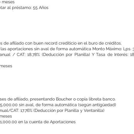
60 meses
ar al préstamo: 55 Años
Préstamo Preseleccionado
 de afiliado con buen record crediticio en el buro de créditos.
 las aportaciones sin aval de forma automática Monto Máximo: Lps.
 anual / CAT: 18.78% (Deducción por Planilla) Y Tasa de Interés: 
 meses
Préstamo Especial Emergente
es de afiliado, presentando Boucher o copia libreta banco.
15,000.00 sin aval, de forma automática (según antigüedad)
nual/CAT: 17.76% (Deducción por Planilla y Ventanilla)
 meses
1,000.00 en la cuenta de Aportaciones