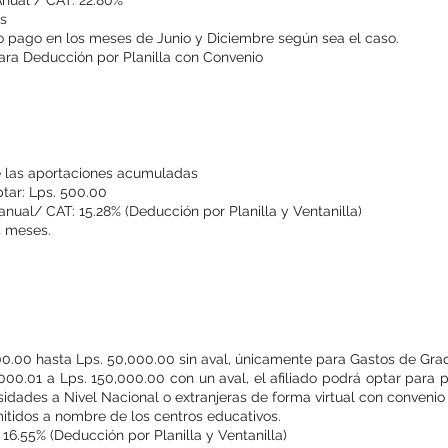
Anual / CAT: 22.80%
es
 pago en los meses de Junio y Diciembre según sea el caso.
ara Deducción por Planilla con Convenio
Préstamo Automático
e las aportaciones acumuladas
tar: Lps. 500.00
anual/ CAT: 15.28% (Deducción por Planilla y Ventanilla)
4 meses.
Préstamo Especial Educativo
00.00 hasta Lps. 50,000.00 sin aval, únicamente para Gastos de Grad
000.01 a Lps. 150,000.00 con un aval, el afiliado podrá optar para 
sidades a Nivel Nacional o extranjeras de forma virtual con conven
tidos a nombre de los centros educativos.
16.55% (Deducción por Planilla y Ventanilla)